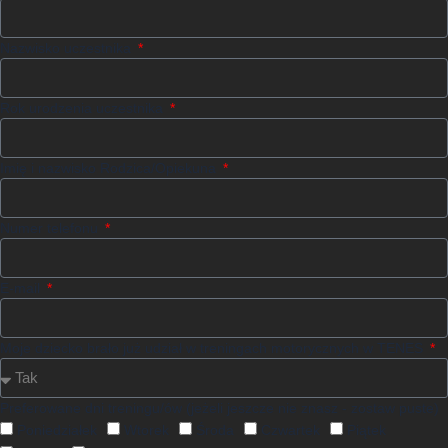
Nazwisko uczestnika
Rok urodzenia uczestnika
Imię i nazwisko Rodzica/Opiekuna
Numer telefonu
E-mail
Moje dziecko brało już udział w treningach motorycznych w TENES
Preferowane dni treningu/ów (jeżeli jeszcze nie znasz - zostaw puste)
Poniedziałek
Wtorek
Środa
Czwartek
Piątek