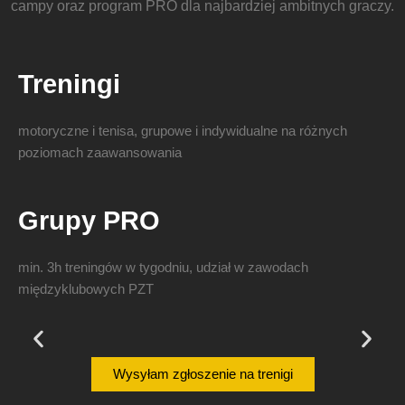
campy oraz program PRO dla najbardziej ambitnych graczy.
Treningi
motoryczne i tenisa, grupowe i indywidualne na różnych
poziomach zaawansowania
Grupy PRO
min. 3h treningów w tygodniu, udział w zawodach
międzyklubowych PZT
TENESowe Zakończenie Roku
Wysyłam zgłoszenie na trenigi