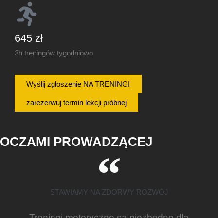
645 zł
3h treningów tygodniowo
Wyślij zgłoszenie NA TRENINGI
zarezerwuj termin lekcji próbnej
OCZAMI PROWADZĄCEJ
STAWIAMY NA ZDORWY ROZWÓJ
Treningi motoryczne są niezbędne dla