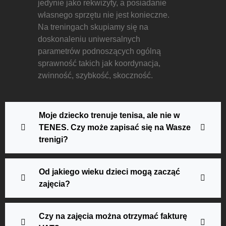
jedynie jako rekwizyty, a posiadanie
własnego sprzętu nie jest konieczne.
Na treningach skupiamy się na
doskonaleniu uniwersalnych
parametrów podnoszących ogólną
sprawność takich jak koordynacja,
zwinność, szybkość, skoczność.
Moje dziecko trenuje tenisa, ale nie w
TENES. Czy może zapisać się na Wasze
trenigi?
Od jakiego wieku dzieci mogą zacząć
zajęcia?
Czy na zajęcia można otrzymać fakturę