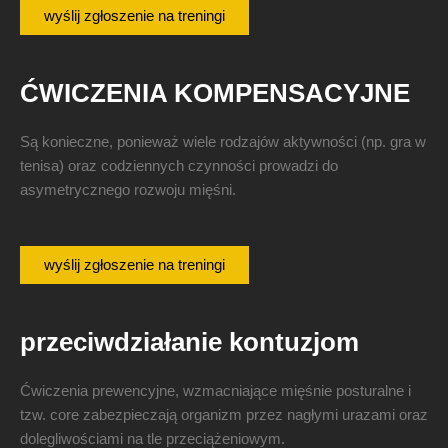
wyślij zgłoszenie na treningi
ĆWICZENIA KOMPENSACYJNE
Są konieczne, ponieważ wiele rodzajów aktywności (np. gra w
tenisa) oraz codziennych czynności prowadzi do
asymetrycznego rozwoju mięśni.
wyślij zgłoszenie na treningi
przeciwdziałanie kontuzjom
Ćwiczenia prewencyjne, wzmacniające mięśnie posturalne i
tzw. core zabezpieczają organizm przez nagłymi urazami oraz
dolegliwościami na tle przeciążeniowym.