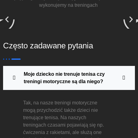
wykonujemy na treningach
P
l
a
y
Często zadawane pytania
Moje dziecko nie trenuje tenisa czy
treningi motoryczne są dla niego?
Tak, na nasze treningi motoryczne
mogą przychodzić także dzieci nie
trenujące tenisa. Na naszych
treningach czasami pojawiają się np.
ćwiczenia z rakietami, ale służą one