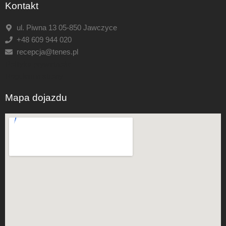
Kontakt
ul. Piwna 13 05-850 Jawczyce
+48 609 944 020
recepcja@tenes.pl
Polityka prywatności
Regulamin strony
Mapa dojazdu