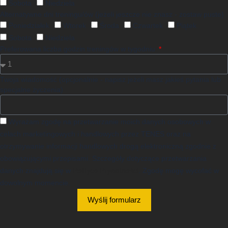
Sobota
Niedziela
Alternatywne dni treningu/ów (jeżeli jeszcze nie znasz - zostaw puste)
Poniedziałek
Wtorek
Środa
Czwartek
Piątek
Sobota
Niedziela
Preferowana liczba godzin treningów w tygodniu
Twoja wiadomość (opcjonalnie - napisz jeżeli masz jakieś pytania lub
specjalne życzenia)
Wyrażam zgodę na przetwarzanie moich danych osobowych w
celach marketingowych i handlowych przez TENES oraz na
otrzymywanie informacji handlowych drogą elektroniczną zgodnie z
obowiązującymi przepisami. Szczegóły dotyczące przetwarzania
danych znajdują się w
Polityce Prywatności
. Zgodę mogę wycofać w
dowolnym momencie.
Wyślij formularz